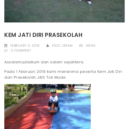
t
i
o
KEM JATI DIRI PRASEKOLAH
n
FEBRUARY 4, 2019
KSCC JERAM
NEWS
0 COMMENT
Assalamualaikum dan salam sejahtera.
Pada 1 Februari 2019 kami menerima peserta Kem Jati Diri
dari Prasekolah JAIS Tok Muda.