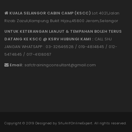
KUALA SELANGOR CABIN CAMP (KSCC)
Lot 4021,Jalan
Rizab Zazuli,Kampung Bukit Hijau,45800 Jeram,Selangor
UNTUK KETERANGAN LANJUT & TEMPAHAN BOLEH TERUS
DATANG KE KSCC @ KSRV HUBUNGI KAMI :
CALL SHJ
JANGAN WHATSAPP : 03-32646528 / 019-4814845 / 012-
5474845 / 017-4108067
Email:
safctrainingconsultant@gmail.
com
Copyright © 2019 Designed by
SifuArifOnlineExpert
. All rights reserved.