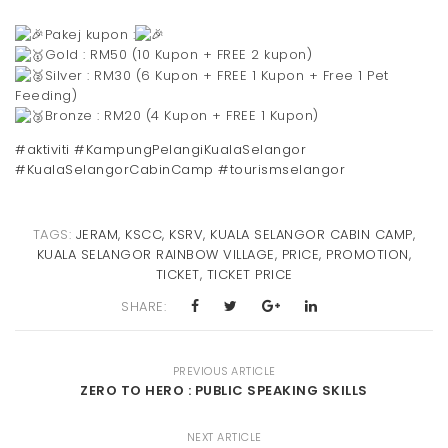
Pakej kupon :
Gold : RM50 (10 Kupon + FREE 2 kupon)
Silver : RM30 (6 Kupon + FREE 1 Kupon + Free 1 Pet
Feeding)
Bronze : RM20 (4 Kupon + FREE 1 Kupon)
#aktiviti
#KampungPelangiKualaSelangor
#KualaSelangorCabinCamp
#tourismselangor
TAGS:
JERAM
,
KSCC
,
KSRV
,
KUALA SELANGOR CABIN CAMP
,
KUALA SELANGOR RAINBOW VILLAGE
,
PRICE
,
PROMOTION
,
TICKET
,
TICKET PRICE
SHARE:
PREVIOUS ARTICLE
ZERO TO HERO : PUBLIC SPEAKING SKILLS
NEXT ARTICLE