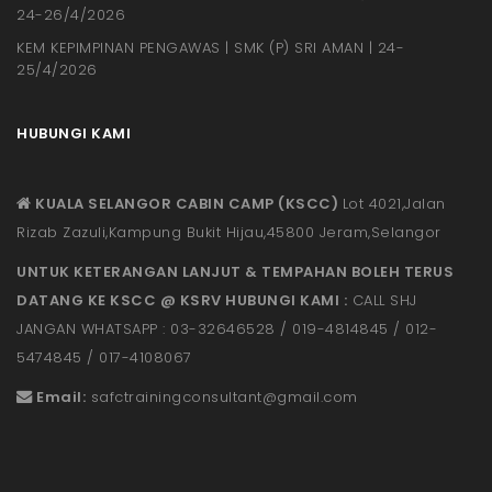
24-26/4/2026
KEM KEPIMPINAN PENGAWAS | SMK (P) SRI AMAN | 24-
25/4/2026
HUBUNGI KAMI
KUALA SELANGOR CABIN CAMP (KSCC)
Lot 4021,Jalan
Rizab Zazuli,Kampung Bukit Hijau,45800 Jeram,Selangor
UNTUK KETERANGAN LANJUT & TEMPAHAN BOLEH TERUS
DATANG KE KSCC @ KSRV HUBUNGI KAMI :
CALL SHJ
JANGAN WHATSAPP : 03-32646528 / 019-4814845 / 012-
5474845 / 017-4108067
Email:
safctrainingconsultant@gmail.
com