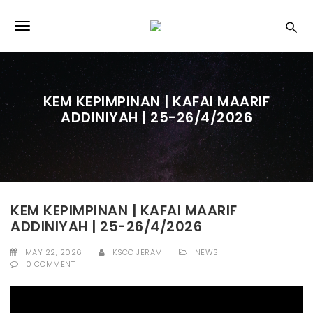
S
k
T
i
p
o
t
o
g
m
KEM KEPIMPINAN | KAFAI MAARIF
a
g
ADDINIYAH | 25-26/4/2026
i
l
n
c
e
o
n
n
t
e
a
KEM KEPIMPINAN | KAFAI MAARIF
n
ADDINIYAH | 25-26/4/2026
v
t
i
MAY 22, 2026
KSCC JERAM
NEWS
0 COMMENT
g
a