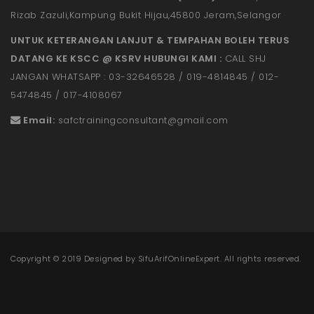
Rizab Zazuli,Kampung Bukit Hijau,45800 Jeram,Selangor
UNTUK KETERANGAN LANJUT & TEMPAHAN BOLEH TERUS
DATANG KE KSCC @ KSRV HUBUNGI KAMI :
CALL SHJ
JANGAN WHATSAPP : 03-32646528 / 019-4814845 / 012-
5474845 / 017-4108067
Email:
safctrainingconsultant@gmail.
com
Copyright © 2019 Designed by
SifuArifOnlineExpert
. All rights reserved.