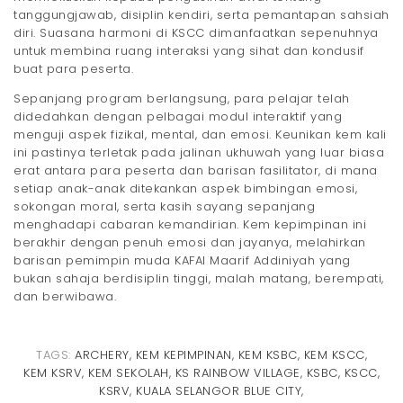
tanggungjawab, disiplin kendiri, serta pemantapan sahsiah
diri. Suasana harmoni di KSCC dimanfaatkan sepenuhnya
untuk membina ruang interaksi yang sihat dan kondusif
buat para peserta.
Sepanjang program berlangsung, para pelajar telah
didedahkan dengan pelbagai modul interaktif yang
menguji aspek fizikal, mental, dan emosi. Keunikan kem kali
ini pastinya terletak pada jalinan ukhuwah yang luar biasa
erat antara para peserta dan barisan fasilitator, di mana
setiap anak-anak ditekankan aspek bimbingan emosi,
sokongan moral, serta kasih sayang sepanjang
menghadapi cabaran kemandirian. Kem kepimpinan ini
berakhir dengan penuh emosi dan jayanya, melahirkan
barisan pemimpin muda KAFAI Maarif Addiniyah yang
bukan sahaja berdisiplin tinggi, malah matang, berempati,
dan berwibawa.
TAGS:
ARCHERY
,
KEM KEPIMPINAN
,
KEM KSBC
,
KEM KSCC
,
KEM KSRV
,
KEM SEKOLAH
,
KS RAINBOW VILLAGE
,
KSBC
,
KSCC
,
KSRV
,
KUALA SELANGOR BLUE CITY
,