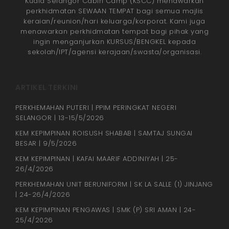
Kuala Selangor Cabin Camp (KSCC) menawarkan
perkhidmatan SEWAAN TEMPAT bagi semua majlis
keraian/reunion/hari keluarga/korporat. Kami juga
menawarkan perkhidmatan tempat bagi pihak yang
ingin menganjurkan KURSUS/BENGKEL kepada
sekolah/IPT/agensi kerajaan/swasta/organisasi.
ARTIKEL TERKINI
PERKHEMAHAN PUTERI | PPIM PERINGKAT NEGERI
SELANGOR | 13-15/5/2026
KEM KEPIMPINAN ROISUSH SHABAB | SAMTAJ SUNGAI
BESAR | 9/5/2026
KEM KEPIMPINAN | KAFAI MAARIF ADDINIYAH | 25-
26/4/2026
PERKHEMAHAN UNIT BERUNIFORM | SK LA SALLE (1) JINJANG
| 24-26/4/2026
KEM KEPIMPINAN PENGAWAS | SMK (P) SRI AMAN | 24-
25/4/2026