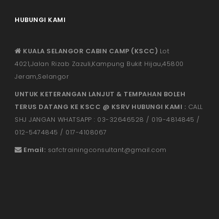
HUBUNGI KAMI
KUALA SELANGOR CABIN CAMP (KSCC)
Lot
4021,Jalan Rizab Zazuli,Kampung Bukit Hijau,45800
Jeram,Selangor
UNTUK KETERANGAN LANJUT & TEMPAHAN BOLEH
TERUS DATANG KE KSCC @ KSRV HUBUNGI KAMI :
CALL
SHJ JANGAN WHATSAPP : 03-32646528 / 019-4814845 /
012-5474845 / 017-4108067
Email:
safctrainingconsultant@gmail.
com