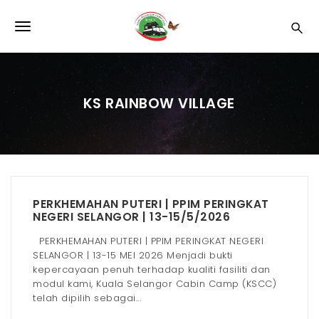
S
k
T
i
p
o
t
o
g
m
KS RAINBOW VILLAGE
a
g
i
l
n
c
e
o
n
n
t
PERKHEMAHAN PUTERI | PPIM PERINGKAT
e
a
NEGERI SELANGOR | 13-15/5/2026
n
v
t
PERKHEMAHAN PUTERI | PPIM PERINGKAT NEGERI
SELANGOR | 13-15 MEI 2026 Menjadi bukti
i
kepercayaan penuh terhadap kualiti fasiliti dan
g
modul kami, Kuala Selangor Cabin Camp (KSCC)
telah dipilih sebagai...
a