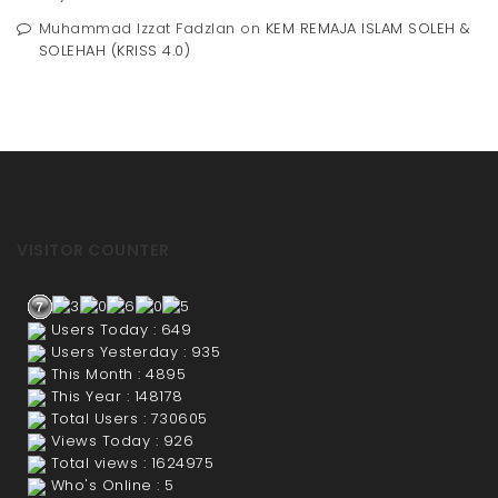
Muhammad Izzat Fadzlan
on
KEM REMAJA ISLAM SOLEH &
SOLEHAH (KRISS 4.0)
VISITOR COUNTER
Users Today : 649
Users Yesterday : 935
This Month : 4895
This Year : 148178
Total Users : 730605
Views Today : 926
Total views : 1624975
Who's Online : 5