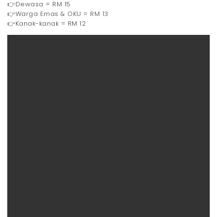
👉Dewasa = RM 15
👉Warga Emas & OKU = RM 13
👉Kanak-kanak = RM 12