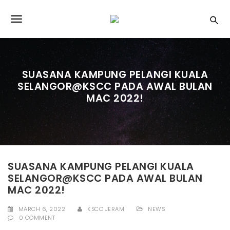
S
k
T
i
p
o
t
o
g
m
SUASANA KAMPUNG PELANGI KUALA
a
g
SELANGOR@KSCC PADA AWAL BULAN
i
l
MAC 2022!
n
c
e
o
n
n
t
e
a
n
SUASANA KAMPUNG PELANGI KUALA
v
t
SELANGOR@KSCC PADA AWAL BULAN
i
MAC 2022!
g
MARCH 6, 2022
KSCC JERAM
NEWS
0 COMMENT
a