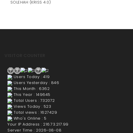
SOLEHAH (KRISS 4.0)
VISITOR COUNTER
Users Today : 419
Users Yesterday : 846
This Month : 6362
This Year : 149645
Total Users : 732072
Views Today : 523
Total views : 1627429
Who's Online : 5
Your IP Address : 216.73.217.99
Server Time : 2026-08-08