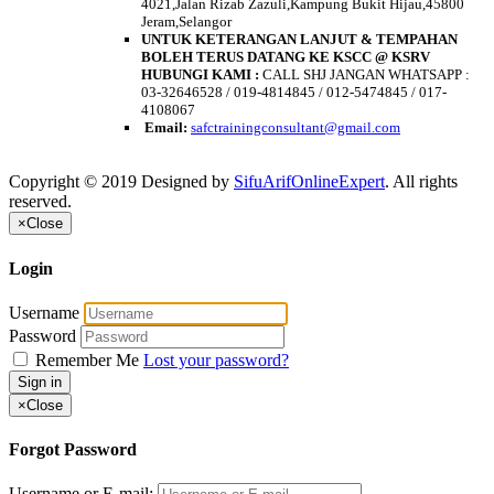
4021,Jalan Rizab Zazuli,Kampung Bukit Hijau,45800
Jeram,Selangor
UNTUK KETERANGAN LANJUT & TEMPAHAN
BOLEH TERUS DATANG KE KSCC @ KSRV
HUBUNGI KAMI :
CALL SHJ JANGAN WHATSAPP :
03-32646528 / 019-4814845 / 012-5474845 / 017-
4108067
Email:
safctrainingconsultant@gmail.
com
Copyright © 2019 Designed by
SifuArifOnlineExpert
. All rights
reserved.
×
Close
Login
Username
Password
Remember Me
Lost your password?
Sign in
×
Close
Forgot Password
Username or E-mail: