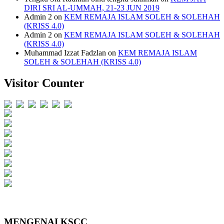
DIRI SRI AL-UMMAH, 21-23 JUN 2019
Admin 2
on
KEM REMAJA ISLAM SOLEH & SOLEHAH
(KRISS 4.0)
Admin 2
on
KEM REMAJA ISLAM SOLEH & SOLEHAH
(KRISS 4.0)
Muhammad Izzat Fadzlan
on
KEM REMAJA ISLAM
SOLEH & SOLEHAH (KRISS 4.0)
Visitor Counter
Users Today : 600
Users Yesterday : 851
This Month : 5697
This Year : 148980
Total Users : 731407
Views Today : 814
Total views : 1626109
Who's Online : 4
Your IP Address : 216.73.217.106
Server Time : 2026-08-07
MENGENAI KSCC