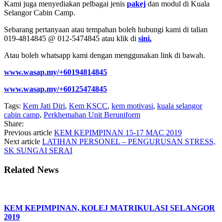
Kami juga menyediakan pelbagai jenis
pakej
dan modul di Kuala
Selangor Cabin Camp.
Sebarang pertanyaan atau tempahan boleh hubungi kami di talian
019-4814845 @ 012-5474845 atau klik di
sini.
Atau boleh whatsapp kami dengan menggunakan link di bawah.
www.wasap.my/+60194814845
www.wasap.my/+60125474845
Tags:
Kem Jati Diri
,
Kem KSCC
,
kem motivasi
,
kuala selangor
cabin camp
,
Perkhemahan Unit Beruniform
Share:
Previous article
KEM KEPIMPINAN 15-17 MAC 2019
Next article
LATIHAN PERSONEL – PENGURUSAN STRESS,
SK SUNGAI SERAI
Related News
KEM KEPIMPINAN, KOLEJ MATRIKULASI SELANGOR
2019