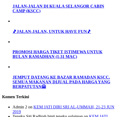
JALAN-JALAN DI KUALA SELANGOR CABIN
CAMP (KSCC)
🎵JALAN-JALAN, UNTUK HAVE FUN🎵
PROMOSI HARGA TIKET ISTIMEWA UNTUK
BULAN RAMADHAN (1-31 MAC)
JEMPUT DATANG KE BAZAR RAMADAN KSCC.
SEMUA MAKANAN DIJUAL PADA HARGA YANG
BERPATUTAN🤗
Komen Terkini
Admin 2
on
KEM JATI DIRI SRI AL-UMMAH, 21-23 JUN
2019
Tengku Siti Radhiah binti tengku sulaiman
on
KEM JATI