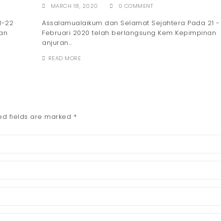
 JALAN
KEM KEPIMPINAN, KOLEJ TINGKATAN 6 SRI
ISTANA 2020
MARCH 18, 2020
0 COMMENT
1-22
Assalamualaikum dan Selamat Sejahtera Pada 21 -
an
Februari 2020 telah berlangsung Kem Kepimpinan
anjuran...
READ MORE
ed fields are marked
*