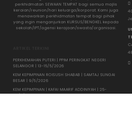
MENGENAI KSCC
H
Kuala Selangor Cabin Camp (KSCC) menawarkan
perkhidmatan SEWAAN TEMPAT bagi semua majlis
keraian/reunion/hari keluarga/korporat. Kami juga
4
menawarkan perkhidmatan tempat bagi pihak
J
yang ingin menganjurkan KURSUS/BENGKEL kepada
sekolah/IPT/agensi kerajaan/swasta/organisasi.
U
T
C
ARTIKEL TERKINI
4
PERKHEMAHAN PUTERI | PPIM PERINGKAT NEGERI
SELANGOR | 13-15/5/2026
KEM KEPIMPINAN ROISUSH SHABAB | SAMTAJ SUNGAI
BESAR | 9/5/2026
KEM KEPIMPINAN | KAFAI MAARIF ADDINIYAH | 25-
26/4/2026