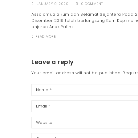
KEM KEPIMPINAN, ANAK YATIM KG BATU 4,
KAPAR 2019
JANUARY 9, 2020
0 COMMENT
Assalamualaikum dan Selamat Sejahtera Pada 2
Disember 2019 telah berlangsung Kem Kepimpin
anjuran Anak Yatim...
READ MORE
Leave a reply
Your email address will not be published.
Requir