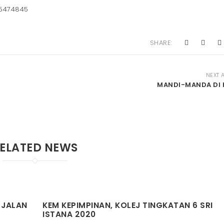
 unik dan ada gabungan bersama alam semula jadi😉
-5474845
SHARE:
NEXT 
MANDI-MANDA DI
ELATED NEWS