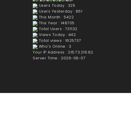
VISITOR COUNTER
Users Today : 325
Users Yesterday : 851
This Month : 5422
This Year : 148705
Total Users : 731132
Views Today : 442
Total views : 1625737
Who's Online : 3
Your IP Address : 216.73.216.82
Server Time : 2026-08-07