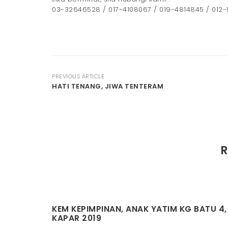
Jom menginap di hobbitstay. Reka bentuk yang
Hanya RM 80/malam.
Jika berminat, sila hubungi kami :
03-32646528 / 017-4108067 / 019-4814845 / 012
PREVIOUS ARTICLE
HATI TENANG, JIWA TENTERAM
R