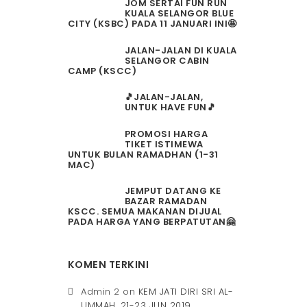
JOM SERTAI FUN RUN
KUALA SELANGOR BLUE
CITY (KSBC) PADA 11 JANUARI INI🤩
JALAN-JALAN DI KUALA
SELANGOR CABIN
CAMP (KSCC)
🎵JALAN-JALAN,
UNTUK HAVE FUN🎵
PROMOSI HARGA
TIKET ISTIMEWA
UNTUK BULAN RAMADHAN (1-31
MAC)
JEMPUT DATANG KE
BAZAR RAMADAN
KSCC. SEMUA MAKANAN DIJUAL
PADA HARGA YANG BERPATUTAN🤗
KOMEN TERKINI
Admin 2
on
KEM JATI DIRI SRI AL-
UMMAH, 21-23 JUN 2019