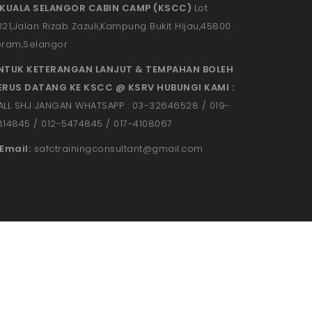
UBUNGI KAMI
KUALA SELANGOR CABIN CAMP (KSCC)
Lot
021,Jalan Rizab Zazuli,Kampung Bukit Hijau,45800
eram,Selangor
NTUK KETERANGAN LANJUT & TEMPAHAN BOLEH
ERUS DATANG KE KSCC @ KSRV HUBUNGI KAMI :
ALL SHJ JANGAN WHATSAPP : 03-32646528 / 019-
814845 / 012-5474845 / 017-4108067
Email:
safctrainingconsultant@gmail.
com