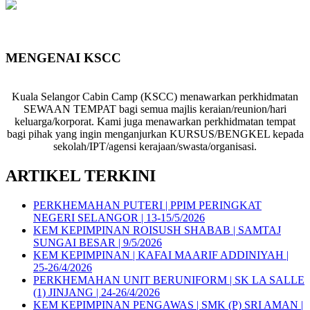
Who's Online : 6
Your IP Address : 216.73.217.151
Server Time : 2026-08-09
MENGENAI KSCC
Kuala Selangor Cabin Camp (KSCC) menawarkan perkhidmatan
SEWAAN TEMPAT bagi semua majlis keraian/reunion/hari
keluarga/korporat. Kami juga menawarkan perkhidmatan tempat
bagi pihak yang ingin menganjurkan KURSUS/BENGKEL kepada
sekolah/IPT/agensi kerajaan/swasta/organisasi.
ARTIKEL TERKINI
PERKHEMAHAN PUTERI | PPIM PERINGKAT
NEGERI SELANGOR | 13-15/5/2026
KEM KEPIMPINAN ROISUSH SHABAB | SAMTAJ
SUNGAI BESAR | 9/5/2026
KEM KEPIMPINAN | KAFAI MAARIF ADDINIYAH |
25-26/4/2026
PERKHEMAHAN UNIT BERUNIFORM | SK LA SALLE
(1) JINJANG | 24-26/4/2026
KEM KEPIMPINAN PENGAWAS | SMK (P) SRI AMAN |