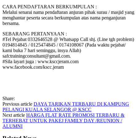
CARA PENDAFTARAN BERKUMPULAN :
Melalui senarai nama pendaftaran anjuran pihak surau / masjid yang
menghantar peserta secara berkumpulan atas nama penganjuran
bersama.
SEBARANG PERTANYAAN :
#Tel Pejabat 0332646528 @ Whatsapp Call shj. (Line tgh problem)
0194814845 / 0125474845 / 0174108067 (Pada waktu pejabat/
kami buka 7 hari seminggu, insya Allah)
safctrainingconsultant@gmail.com.
#Sila layari juga : www.ksccjeram.com
www.facebook.com/kscc.jeram
Share:
Previous article
DAYA TARIKAN TERBARU DI KAMPUNG
PELANGI KUALA SELANGOR @ KSCC
Next article
HARGA FLAT RATE PROMOSI TERBARU &
TERHEBAT UNTUK PAKEJ FAMILY DAY /REUNION /
ALUMNI