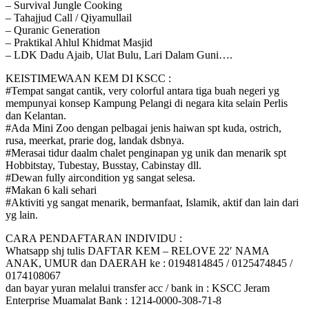
– Survival Jungle Cooking
– Tahajjud Call / Qiyamullail
– Quranic Generation
– Praktikal Ahlul Khidmat Masjid
– LDK Dadu Ajaib, Ulat Bulu, Lari Dalam Guni….
KEISTIMEWAAN KEM DI KSCC :
#Tempat sangat cantik, very colorful antara tiga buah negeri yg
mempunyai konsep Kampung Pelangi di negara kita selain Perlis
dan Kelantan.
#Ada Mini Zoo dengan pelbagai jenis haiwan spt kuda, ostrich,
rusa, meerkat, prarie dog, landak dsbnya.
#Merasai tidur daalm chalet penginapan yg unik dan menarik spt
Hobbitstay, Tubestay, Busstay, Cabinstay dll.
#Dewan fully aircondition yg sangat selesa.
#Makan 6 kali sehari
#Aktiviti yg sangat menarik, bermanfaat, Islamik, aktif dan lain dari
yg lain.
CARA PENDAFTARAN INDIVIDU :
Whatsapp shj tulis DAFTAR KEM – RELOVE 22′ NAMA
ANAK, UMUR dan DAERAH ke : 0194814845 / 0125474845 /
0174108067
dan bayar yuran melalui transfer acc / bank in : KSCC Jeram
Enterprise Muamalat Bank : 1214-0000-308-71-8