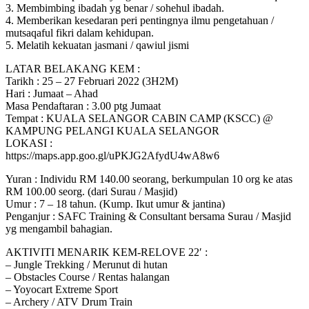
3. Membimbing ibadah yg benar / sohehul ibadah.
4. Memberikan kesedaran peri pentingnya ilmu pengetahuan /
mutsaqaful fikri dalam kehidupan.
5. Melatih kekuatan jasmani / qawiul jismi
LATAR BELAKANG KEM :
Tarikh : 25 – 27 Februari 2022 (3H2M)
Hari : Jumaat – Ahad
Masa Pendaftaran : 3.00 ptg Jumaat
Tempat : KUALA SELANGOR CABIN CAMP (KSCC) @
KAMPUNG PELANGI KUALA SELANGOR
LOKASI :
https://maps.app.goo.gl/uPKJG2AfydU4wA8w6
Yuran : Individu RM 140.00 seorang, berkumpulan 10 org ke atas
RM 100.00 seorg. (dari Surau / Masjid)
Umur : 7 – 18 tahun. (Kump. Ikut umur & jantina)
Penganjur : SAFC Training & Consultant bersama Surau / Masjid
yg mengambil bahagian.
AKTIVITI MENARIK KEM-RELOVE 22′ :
– Jungle Trekking / Merunut di hutan
– Obstacles Course / Rentas halangan
– Yoyocart Extreme Sport
– Archery / ATV Drum Train