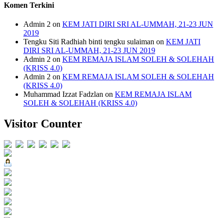
Komen Terkini
Admin 2
on
KEM JATI DIRI SRI AL-UMMAH, 21-23 JUN
2019
Tengku Siti Radhiah binti tengku sulaiman
on
KEM JATI
DIRI SRI AL-UMMAH, 21-23 JUN 2019
Admin 2
on
KEM REMAJA ISLAM SOLEH & SOLEHAH
(KRISS 4.0)
Admin 2
on
KEM REMAJA ISLAM SOLEH & SOLEHAH
(KRISS 4.0)
Muhammad Izzat Fadzlan
on
KEM REMAJA ISLAM
SOLEH & SOLEHAH (KRISS 4.0)
Visitor Counter
Users Today : 473
Users Yesterday : 857
This Month : 7273
This Year : 150556
Total Users : 732983
Views Today : 614
Total views : 1628698