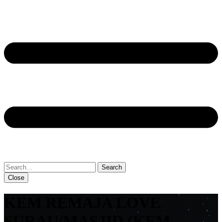
Close
KEM REMAJA LOVE
SURAU/MASJID (KEM