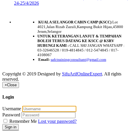
24-25/4/2026
HUBUNGI KAMI
KUALA SELANGOR CABIN CAMP (KSCC)
Lot
4021,Jalan Rizab Zazuli,Kampung Bukit Hijau,45800
Jeram,Selangor
UNTUK KETERANGAN LANJUT & TEMPAHAN
BOLEH TERUS DATANG KE KSCC @ KSRV
HUBUNGI KAMI :
CALL SHJ JANGAN WHATSAPP :
03-32646528 / 019-4814845 / 012-5474845 / 017-
4108067
Email:
safctrainingconsultant@gmail.
com
Copyright © 2019 Designed by
SifuArifOnlineExpert
. All rights
reserved.
×
Close
Login
Username
Password
Remember Me
Lost your password?
Sign in