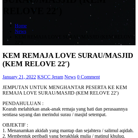
RELOVE 22′)
Home
News
KEM REMAJA LOVE SURAU/MASJID (KEM RELOVE
22′)
KEM REMAJA LOVE SURAU/MASJID
(KEM RELOVE 22′)
January 21, 2022
KSCC Jeram
News
0 Comment
JEMPUTAN UNTUK MENGHANTAR PESERTA KE KEM
REMAJA LOVE SURAU/MASJID (KEM RELOVE 22′)
PENDAHULUAN :
Kearah melahirkan anak-anak remaja yang hati dan perasaannya
sentiasa sayang dan merindui surau / masjid setempat.
OBJEKTIF :
1. Menanamkan akidah yang mantap dan sejahtera / salimul aqidah.
2. Membentuk peribadi yang berakhlak mulia / matinul khuluq.