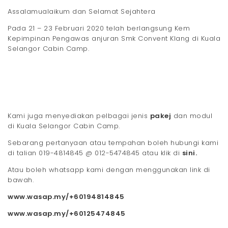
t
Assalamualaikum dan Selamat Sejahtera
i
Pada 21 – 23 Februari 2020 telah berlangsung Kem
Kepimpinan Pengawas anjuran Smk Convent Klang di Kuala
o
Selangor Cabin Camp.
n
Kami juga menyediakan pelbagai jenis
pakej
dan modul
di Kuala Selangor Cabin Camp.
Sebarang pertanyaan atau tempahan boleh hubungi kami
di talian 019-4814845 @ 012-5474845 atau klik di
sini.
Atau boleh whatsapp kami dengan menggunakan link di
bawah.
www.wasap.my/+60194814845
www.wasap.my/+60125474845