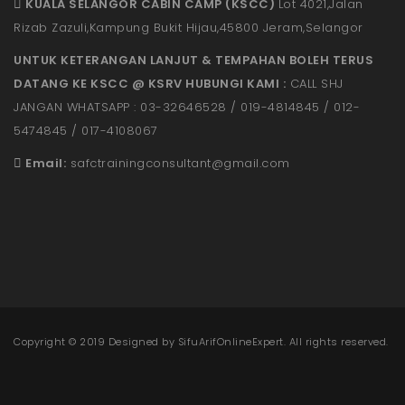
KUALA SELANGOR CABIN CAMP (KSCC)
Lot 4021,Jalan
Rizab Zazuli,Kampung Bukit Hijau,45800 Jeram,Selangor
UNTUK KETERANGAN LANJUT & TEMPAHAN BOLEH TERUS
DATANG KE KSCC @ KSRV HUBUNGI KAMI :
CALL SHJ
JANGAN WHATSAPP : 03-32646528 / 019-4814845 / 012-
5474845 / 017-4108067
Email:
safctrainingconsultant@gmail.
com
Copyright © 2019 Designed by
SifuArifOnlineExpert
. All rights reserved.