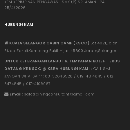
KEM KEPIMPINAN PENGAWAS | SMK (P) SRI AMAN | 24-
25/4/2026
HUBUNGI KAMI
KUALA SELANGOR CABIN CAMP (KSCC)
Lot 4021,Jalan
Rizab Zazuli,Kampung Bukit Hijau,45800 Jeram,Selangor
UNTUK KETERANGAN LANJUT & TEMPAHAN BOLEH TERUS
DATANG KE KSCC @ KSRV HUBUNGI KAMI :
CALL SHJ
JANGAN WHATSAPP : 03-32646528 / 019-4814845 / 012-
5474845 / 017-4108067
Email:
safctrainingconsultant@gmail.
com