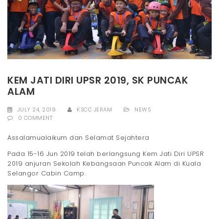
t
i
o
n
KEM JATI DIRI UPSR 2019, SK PUNCAK
ALAM
JULY 24, 2019
KSCC JERAM
NEWS
0 COMMENT
Assalamualaikum dan Selamat Sejahtera
Pada 15-16 Jun 2019 telah berlangsung Kem Jati Diri UPSR
2019 anjuran Sekolah Kebangsaan Puncak Alam di Kuala
Selangor Cabin Camp.