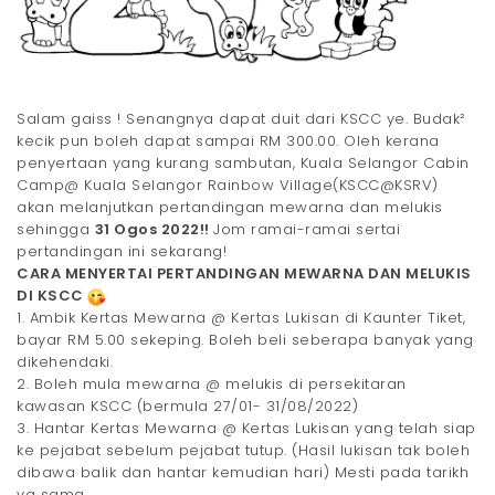
Salam gaiss ! Senangnya dapat duit dari KSCC ye. Budak²
kecik pun boleh dapat sampai RM 300.00. Oleh kerana
penyertaan yang kurang sambutan, Kuala Selangor Cabin
Camp@ Kuala Selangor Rainbow Village(KSCC@KSRV)
akan melanjutkan pertandingan mewarna dan melukis
sehingga
31 Ogos 2022!!
Jom ramai-ramai sertai
pertandingan ini sekarang!
CARA MENYERTAI PERTANDINGAN MEWARNA DAN MELUKIS
DI KSCC
1. Ambik Kertas Mewarna @ Kertas Lukisan di Kaunter Tiket,
bayar RM 5.00 sekeping. Boleh beli seberapa banyak yang
dikehendaki.
2. Boleh mula mewarna @ melukis di persekitaran
kawasan KSCC (bermula 27/01- 31/08/2022)
3. Hantar Kertas Mewarna @ Kertas Lukisan yang telah siap
ke pejabat sebelum pejabat tutup. (Hasil lukisan tak boleh
dibawa balik dan hantar kemudian hari) Mesti pada tarikh
yg sama.