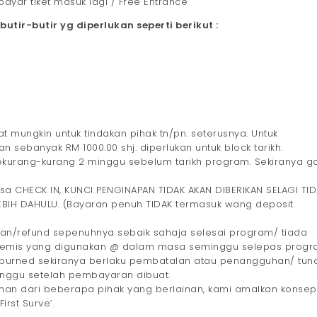
ayar tiket masuk lagi / Free Entrance
ir-butir yg diperlukan seperti berikut :
 mungkin untuk tindakan pihak tn/pn. seterusnya. Untuk
ebanyak RM 1000.00 shj. diperlukan untuk block tarikh.
kurang-kurang 2 minggu sebelum tarikh program. Sekiranya g
a CHECK IN, KUNCI PENGINAPAN TIDAK AKAN DIBERIKAN SELAGI TID
EBIH DAHULU. (Bayaran penuh TIDAK termasuk wang deposit
an/refund sepenuhnya sebaik sahaja selesai program/ tiada
remis yang digunakan @ dalam masa seminggu selepas progr
/burned sekiranya berlaku pembatalan atau penangguhan/ tun
 minggu setelah pembayaran dibuat.
ahan dari beberapa pihak yang berlainan, kami amalkan konsep ‘
irst Surve’.