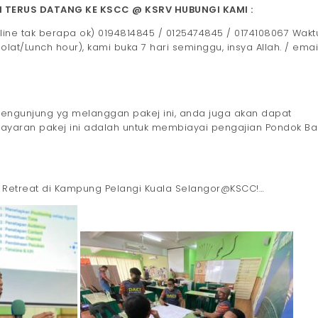
 TERUS DATANG KE KSCC @ KSRV HUBUNGI KAMI :
 line tak berapa ok) 0194814845 / 0125474845 / 0174108067 Wakt
 Solat/Lunch hour), kami buka 7 hari seminggu, insya Allah. / emai
pengunjung yg melanggan pakej ini, anda juga akan dapat
bayaran pakej ini adalah untuk membiayai pengajian Pondok Ba
 Retreat di Kampung Pelangi Kuala Selangor@KSCC!…