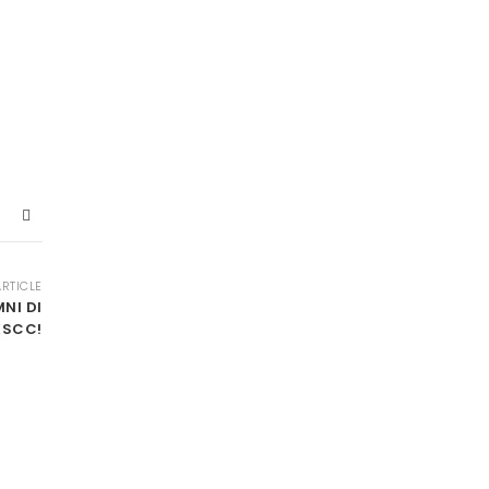
ARTICLE
NI DI
KSCC!