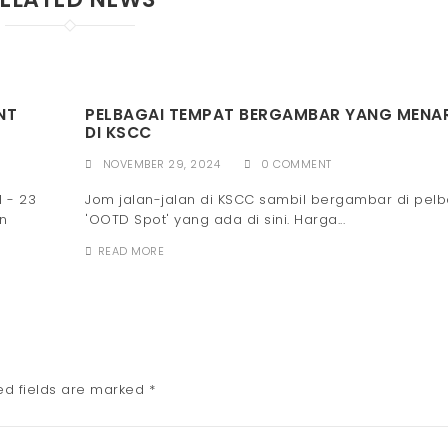
NT
PELBAGAI TEMPAT BERGAMBAR YANG MENA
DI KSCC
NOVEMBER 29, 2024
0 COMMENT
 - 23
Jom jalan-jalan di KSCC sambil bergambar di pel
n
'OOTD Spot' yang ada di sini. Harga...
READ MORE
ed fields are marked
*