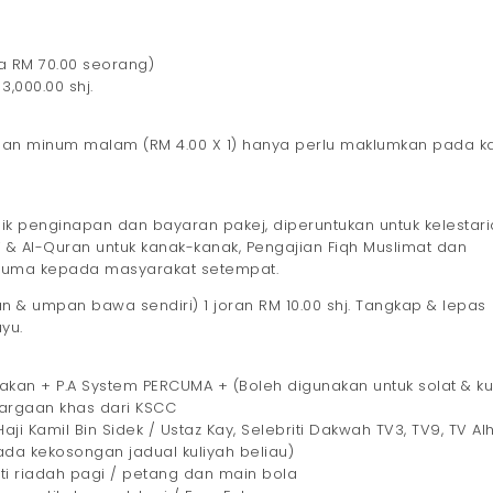
sa RM 70.00 seorang)
,000.00 shj.
 dan minum malam (RM 4.00 X 1) hanya perlu maklumkan pada k
ik penginapan dan bayaran pakej, diperuntukan untuk kelestar
ra’ & Al-Quran untuk kanak-kanak, Pengajian Fiqh Muslimat dan
rcuma kepada masyarakat setempat.
 & umpan bawa sendiri) 1 joran RM 10.00 shj. Tangkap & lepas
uyu.
Makan + P.A System PERCUMA + (Boleh digunakan untuk solat & kul
rhargaan khas dari KSCC
ji Kamil Bin Sidek / Ustaz Kay, Selebriti Dakwah TV3, TV9, TV Alh
da kekosongan jadual kuliyah beliau)
ti riadah pagi / petang dan main bola