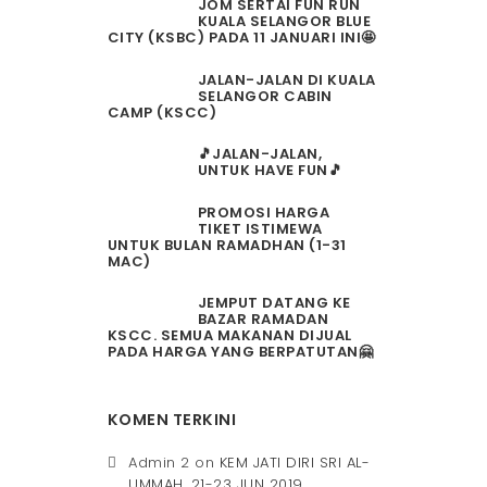
JOM SERTAI FUN RUN
KUALA SELANGOR BLUE
CITY (KSBC) PADA 11 JANUARI INI🤩
JALAN-JALAN DI KUALA
SELANGOR CABIN
CAMP (KSCC)
🎵JALAN-JALAN,
UNTUK HAVE FUN🎵
PROMOSI HARGA
TIKET ISTIMEWA
UNTUK BULAN RAMADHAN (1-31
MAC)
JEMPUT DATANG KE
BAZAR RAMADAN
KSCC. SEMUA MAKANAN DIJUAL
PADA HARGA YANG BERPATUTAN🤗
KOMEN TERKINI
Admin 2
on
KEM JATI DIRI SRI AL-
UMMAH, 21-23 JUN 2019