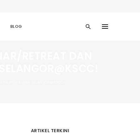
BLOG
NAR/RETREAT DAN
 SELANGOR@KSCC!
G PELANGI KUALA SELANGOR@KSCC!
ARTIKEL TERKINI