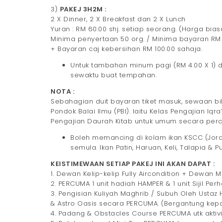
3)
PAKEJ 3H2M :
2 X Dinner, 2 X Breakfast dan 2 X Lunch
Yuran : RM 60.00 shj. setiap seorang. (Harga bia
Minima penyertaan 50 org. / Minima bayaran RM 3
+ Bayaran caj kebersihan RM 100.00 sahaja.
Untuk tambahan minum pagi (RM 4.00 X 1)
sewaktu buat tempahan.
NOTA :
Sebahagian duit bayaran tiket masuk, sewaan bil
Pondok Balai Ilmu (PBI). Iaitu Kelas Pengajian Iq
Pengajian Daurah Kitab untuk umum secara pe
Boleh memancing di kolam ikan KSCC (Joran
semula. Ikan Patin, Haruan, Keli, Talapia & P
KEISTIMEWAAN SETIAP PAKEJ INI AKAN DAPAT :
1. Dewan Kelip-kelip Fully Aircondition + Dewan 
2. PERCUMA 1 unit hadiah HAMPER & 1 unit Sijil Pe
3. Pengisian Kuliyah Maghrib / Subuh Oleh Ustaz Ha
& Astro Oasis secara PERCUMA. (Bergantung kepa
4. Padang & Obstacles Course PERCUMA utk aktivi