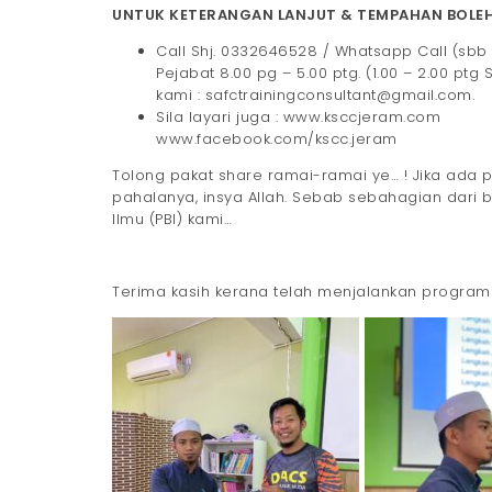
UNTUK KETERANGAN LANJUT & TEMPAHAN BOLEH
Call Shj. 0332646528 / Whatsapp Call (sbb
Pejabat 8.00 pg – 5.00 ptg. (1.00 – 2.00 ptg
kami : safctrainingconsultant@gmail.com.
Sila layari juga : www.ksccjeram.com
www.facebook.com/kscc.jeram
Tolong pakat share ramai-ramai ye… ! Jika ada 
pahalanya, insya Allah. Sebab sebahagian dari 
Ilmu (PBI) kami…
Terima kasih kerana telah menjalankan program