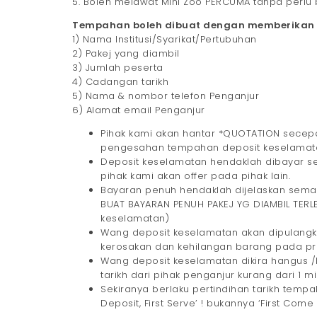
5. Boleh melawat Mini Zoo PERCUMA tanpa perlu b
Tempahan boleh dibuat dengan memberikan but
1) Nama Institusi/Syarikat/Pertubuhan
2) Pakej yang diambil
3) Jumlah peserta
4) Cadangan tarikh
5) Nama & nombor telefon Penganjur
6) Alamat email Penganjur
Pihak kami akan hantar *QUOTATION secepat
pengesahan tempahan deposit keselamatan s
Deposit keselamatan hendaklah dibayar se
pihak kami akan offer pada pihak lain.
Bayaran penuh hendaklah dijelaskan semas
BUAT BAYARAN PENUH PAKEJ YG DIAMBIL TERL
keselamatan)
Wang deposit keselamatan akan dipulangk
kerosakan dan kehilangan barang pada p
Wang deposit keselamatan dikira hangus 
tarikh dari pihak penganjur kurang dari 1
Sekiranya berlaku pertindihan tarikh temp
Deposit, First Serve’ ! bukannya ‘First Come F