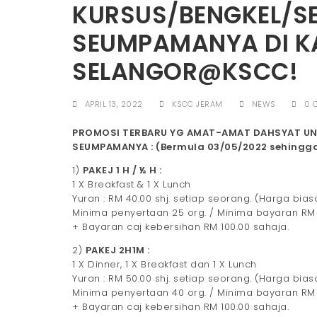
KURSUS/BENGKEL/S
SEUMPAMANYA DI K
SELANGOR@KSCC!
APRIL 13, 2022
KSCC JERAM
NEWS
0 
PROMOSI TERBARU YG AMAT-AMAT DAHSYAT UNTU
SEUMPAMANYA : (Bermula 03/05/2022 sehingg
1)
PAKEJ 1 H / ½ H :
1 X Breakfast & 1 X Lunch
Yuran : RM 40.00 shj. setiap seorang. (Harga bia
Minima penyertaan 25 org. / Minima bayaran RM 1
+ Bayaran caj kebersihan RM 100.00 sahaja.
2)
PAKEJ 2H1M :
1 X Dinner, 1 X Breakfast dan 1 X Lunch
Yuran : RM 50.00 shj. setiap seorang. (Harga bia
Minima penyertaan 40 org. / Minima bayaran RM 2
+ Bayaran caj kebersihan RM 100.00 sahaja.