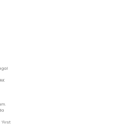
agal
AK
am.
da
First