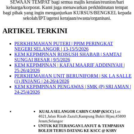
SEWAAN TEMPAT bagi semua majlis keraian/reunion/hari
keluarga/korporat. Kami juga menawarkan perkhidmatan tempat
bagi pihak yang ingin menganjurkan KURSUS/BENGKEL kepada
sekolah/IPT/agensi kerajaan/swasta/organisasi.
ARTIKEL TERKINI
PERKHEMAHAN PUTERI | PPIM PERINGKAT
NEGERI SELANGOR | 13-15/5/2026
KEM KEPIMPINAN ROISUSH SHABAB | SAMTAJ
SUNGAI BESAR | 9/5/2026
KEM KEPIMPINAN | KAFAI MAARIF ADDINIYAH |
25-26/4/2026
PERKHEMAHAN UNIT BERUNIFORM | SK LA SALLE
(1) JINJANG | 24-26/4/2026
KEM KEPIMPINAN PENGAWAS | SMK (P) SRI AMAN |
24-25/4/2026
HUBUNGI KAMI
KUALA SELANGOR CABIN CAMP (KSCC)
Lot
4021,Jalan Rizab Zazuli,Kampung Bukit Hijau,45800
Jeram,Selangor
UNTUK KETERANGAN LANJUT & TEMPAHAN
BOLEH TERUS DATANG KE KSCC @ KSRV