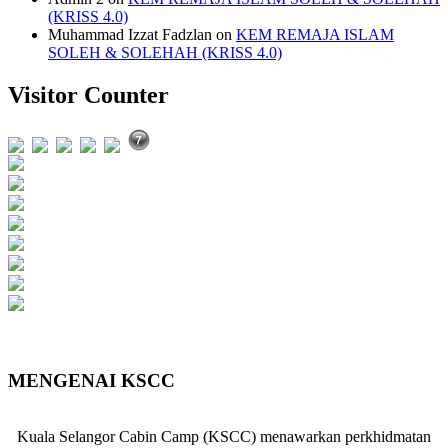
(KRISS 4.0)
Muhammad Izzat Fadzlan
on
KEM REMAJA ISLAM
SOLEH & SOLEHAH (KRISS 4.0)
Visitor Counter
Users Today : 397
Users Yesterday : 857
This Month : 7197
This Year : 150480
Total Users : 732907
Views Today : 508
Total views : 1628592
Who's Online : 3
Your IP Address : 216.73.216.39
Server Time : 2026-08-09
MENGENAI KSCC
Kuala Selangor Cabin Camp (KSCC) menawarkan perkhidmatan