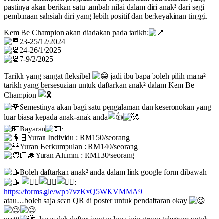
pastinya akan berikan satu tambah nilai dalam diri anak² dari segi
pembinaan sahsiah diri yang lebih positif dan berkeyakinan tinggi.
Kem Be Champion akan diadakan pada tarikh:
23-25/12/2024
24-26/1/2025
7-9/2/2025
Tarikh yang sangat fleksibel
jadi ibu bapa boleh pilih mana²
tarikh yang bersesuaian untuk daftarkan anak² dalam Kem Be
Champion
Semestinya akan bagi satu pengalaman dan keseronokan yang
luar biasa kepada anak-anak anda
Bayaran
:
Yuran Individu : RM150/seorang
Yuran Berkumpulan : RM140/seorang
Yuran Alumni : RM130/seorang
Boleh daftarkan anak² anda dalam link google form dibawah
:
https://forms.gle/wpb7vzKvQ5WKVMMA9
atau…boleh saja scan QR di poster untuk pendaftaran okay
pssttt
..lepas dah daftar, jangan lupa join group telegram untuk