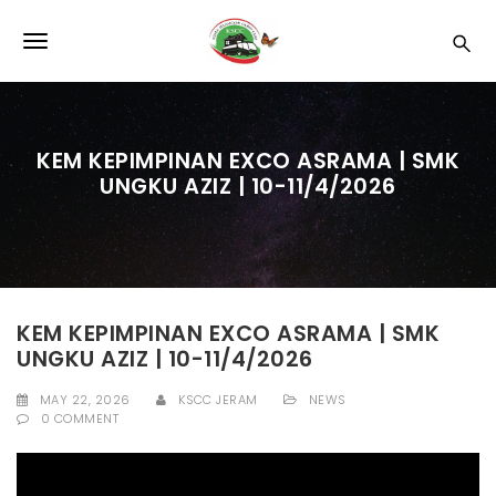
S
k
T
i
p
o
t
o
g
m
KEM KEPIMPINAN EXCO ASRAMA | SMK
a
g
UNGKU AZIZ | 10-11/4/2026
i
l
n
c
e
o
n
n
t
e
a
KEM KEPIMPINAN EXCO ASRAMA | SMK
n
UNGKU AZIZ | 10-11/4/2026
v
t
i
MAY 22, 2026
KSCC JERAM
NEWS
0 COMMENT
g
a