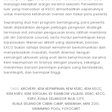
menjaga kebajikan warga asrama sekolah. Persekitaran
luar yang mencabar di KSCC dimanfaatkan sepenuhnya
untuk membina ketahanan mental dan fizikal para peserta.
Sepanjang dua hari program berlangsung, para peserta
telah didedahkan dengan pelbagai pengisian strategik
termasuk slot simulasi pengurusan krisis, latihan membina
jati diri (obstacle course), serta modul pemantapan kerja
berpasukan. Menerusi aktiviti yang dijalankan, barisan
EXCO bukan sahaja diasah kemahiran berkomunikasi dan
menyelesaikan masalah, malah disemai dengan
semangat ukhuwah yang erat demi keharmonian asrama.
Kem kepimpinan ini tirainya dengan jayanya, sekaligus
melahirkan barisan pemimpin pelapis yang berdedikasi,
berintegriti, dan berimpak tinggi.
TAGS:
ARCHERY
,
KEM KEPIMPINAN
,
KEM KSBC
,
KEM KSCC
,
KEM KSRV
,
KEM SEKOLAH
,
KS RAINBOW VILLAGE
,
KSBC
,
KSCC
,
KSRV
,
KUALA SELANGOR BLUE CITY
,
KUALA SELANGOR CABIN CAMP
,
MEMANAH
,
MINI ZOO
,
SWIMMING POOL
,
YOYOCART