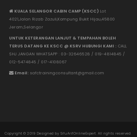
KUALA SELANGOR CABIN CAMP (KSCC)
Lot
4021,Jalan Rizab Zazuli,Kampung Bukit Hijau,45800
Jeram,Selangor
UNTUK KETERANGAN LANJUT & TEMPAHAN BOLEH
TERUS DATANG KE KSCC @ KSRV HUBUNGI KAMI :
CALL
SHJ JANGAN WHATSAPP : 03-32646528 / 019-4814845 /
012-5474845 / 017-4108067
Email:
safctrainingconsultant@gmail.
com
Copyright © 2019 Designed by
SifuArifOnlineExpert
. All rights reserved.