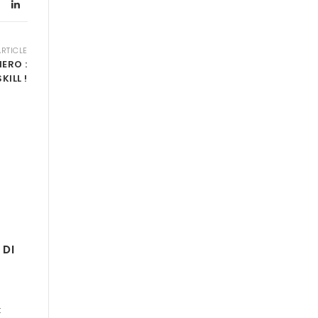
ARTICLE
ERO :
KILL !
 DI
t