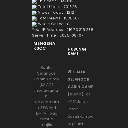
This Year : 149099
Total Users : 731526
Views Today : 1212
Total views : 1626507
Who's Online : 8
Your IP Address : 216.73.216.238
Server Time : 2026-08-07
MENGENAI
KSCC
HUBUNGI
KAMI
Kuala
KUALA
Selangor
Cabin Camp
SELANGOR
(KSCC)
CABIN CAMP
menawarka
(KSCC)
Lot
n
4021,Jalan
perkhidmata
n SEWAAN
Rizab
TEMPAT bagi
Zazuli,Kampu
semua
ng Bukit
majlis