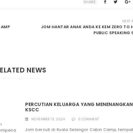
SHARE:
NEXT 
 CAMP
JOM HANTAR ANAK ANDA KE KEM ZERO TO H
PUBLIC SPEAKING S
ELATED NEWS
PERCUTIAN KELUARGA YANG MENENANGKAN
KSCC
NOVEMBER 13, 2024
0 COMMENT
n
Jom bercuti di Kuala Selangor Cabin Camp, tempa
sempena