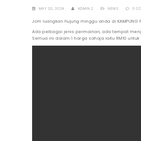
MAY 20, 2024
ADMIN 2
NEWS
0 C
Jom luangkan hujung minggu anda di KAMPUNG 
Ada pelbagai jenis permainan, ada tempat me
Semua ini dalam 1 harga sahaja iaitu RM10 untu