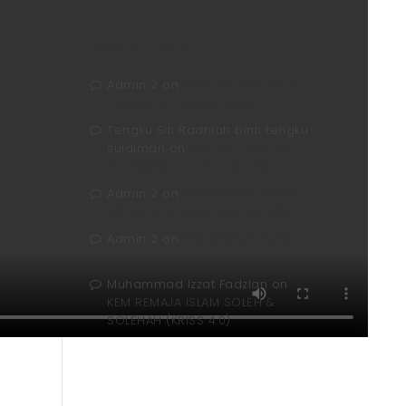
KOMEN TERKINI
Admin 2
on
KEM JATI DIRI SRI AL-
UMMAH, 21-23 JUN 2019
Tengku Siti Radhiah binti tengku
sulaiman
on
KEM JATI DIRI SRI
AL-UMMAH, 21-23 JUN 2019
Admin 2
on
KEM REMAJA ISLAM
SOLEH & SOLEHAH (KRISS 4.0)
Admin 2
on
KEM REMAJA ISLAM
SOLEH & SOLEHAH (KRISS 4.0)
Muhammad Izzat Fadzlan
on
KEM REMAJA ISLAM SOLEH &
SOLEHAH (KRISS 4.0)