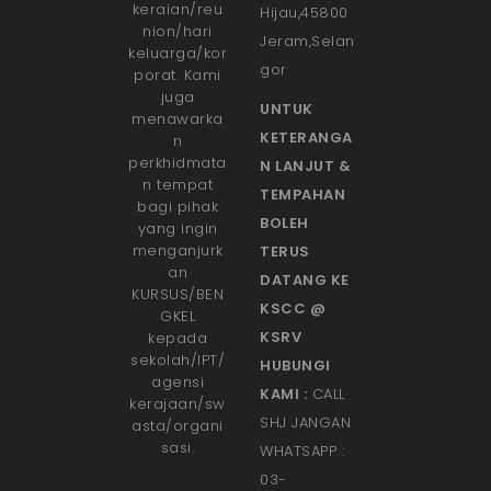
keraian/reu
Hijau,45800
nion/hari
Jeram,Selan
keluarga/kor
gor
porat. Kami
juga
UNTUK
menawarka
KETERANGA
n
perkhidmata
N LANJUT &
n tempat
TEMPAHAN
bagi pihak
BOLEH
yang ingin
menganjurk
TERUS
an
DATANG KE
KURSUS/BEN
KSCC @
GKEL
KSRV
kepada
sekolah/IPT/
HUBUNGI
agensi
KAMI :
CALL
kerajaan/sw
SHJ JANGAN
asta/organi
sasi.
WHATSAPP :
03-