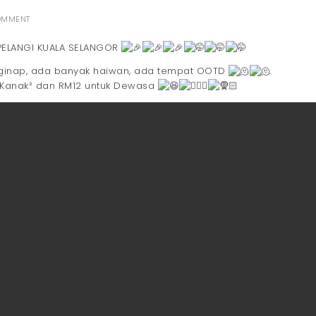
OMMENT
PELANGI KUALA SELANGOR
nginap, ada banyak haiwan, ada tempat OOTD
.
k Kanak² dan RM12 untuk Dewasa