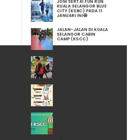
JOM SERTAI FUN RUN
KUALA SELANGOR BLUE
CITY (KSBC) PADA 11
JANUARI INI🤩
JALAN-JALAN DI KUALA
SELANGOR CABIN
CAMP (KSCC)
🎵JALAN-JALAN,
UNTUK HAVE FUN🎵
PROMOSI HARGA
TIKET ISTIMEWA
UNTUK BULAN
RAMADHAN (1-31 MAC)
JEMPUT DATANG KE
BAZAR RAMADAN
KSCC. SEMUA
MAKANAN DIJUAL
PADA HARGA YANG
BERPATUTAN🤗