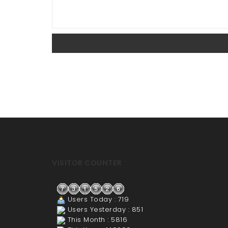
VISITOR COUNTER
Users Today : 719
Users Yesterday : 851
This Month : 5816