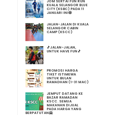
JOM SERTAI FUN RUN
KUALA SELANGOR BLUE
CITY (KSBC) PADA 11
JANUARI INI🤩
JALAN-JALAN DI KUALA
SELANGOR CABIN
CAMP (KSCC)
🎵JALAN-JALAN,
UNTUK HAVE FUN🎵
PROMOSI HARGA
TIKET ISTIMEWA
UNTUK BULAN
RAMADHAN (1-31 MAC)
JEMPUT DATANG KE
BAZAR RAMADAN
KSCC. SEMUA
MAKANAN DIJUAL
PADA HARGA YANG
BERPATUTAN🤗