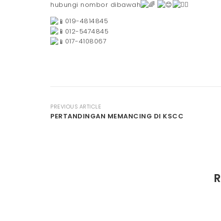
hubungi nombor dibawah
019-4814845
012-5474845
017-4108067
PREVIOUS ARTICLE
PERTANDINGAN MEMANCING DI KSCC
R