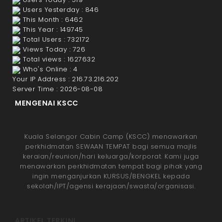
Users Yesterday : 846
This Month : 6462
This Year : 149745
Total Users : 732172
Views Today : 726
Total views : 1627632
Who's Online : 4
Your IP Address : 216.73.216.202
Server Time : 2026-08-08
MENGENAI KSCC
Kuala Selangor Cabin Camp (KSCC) menawarkan
perkhidmatan SEWAAN TEMPAT bagi semua majlis
keraian/reunion/hari keluarga/korporat. Kami juga
menawarkan perkhidmatan tempat bagi pihak yang
ingin menganjurkan KURSUS/BENGKEL kepada
sekolah/IPT/agensi kerajaan/swasta/organisasi.
ARTIKEL TERKINI