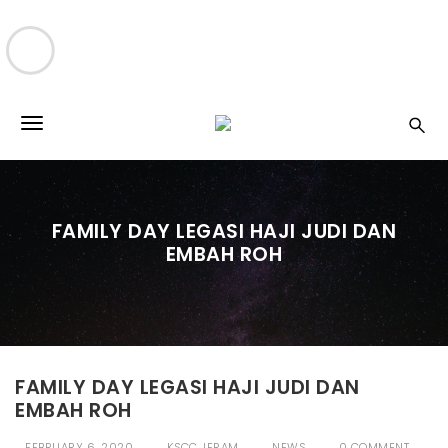
S
k
T
i
p
o
t
o
g
m
FAMILY DAY LEGASI HAJI JUDI DAN
a
g
EMBAH ROH
i
l
n
c
e
o
n
n
t
e
a
FAMILY DAY LEGASI HAJI JUDI DAN
n
EMBAH ROH
v
t
i
FEBRUARY 6, 2020
KSCC JERAM
NEWS
0 COMMENT