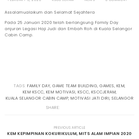
g
Assalamualaikum dan Selamat Sejahtera
a
Pada 25 Januari 2020 telah berlangsung Family Day
anjuran Legasi Haji Judi dan Embah Roh di Kuala Selangor
t
Cabin Camp.
i
o
n
TAGS:
FAMILY DAY
,
GAME TEAM BUILDING
,
GAMES
,
KEM
,
KEM KSCC
,
KEM MOTIVASI
,
KSCC
,
KSCCJERAM
,
KUALA SELANGOR CABIN CAMP
,
MOTIVASI JATI DIRI
,
SELANGOR
SHARE:
PREVIOUS ARTICLE
KEM KEPIMPINAN KOKURIKULUM, MITS ALAM IMPIAN 2020