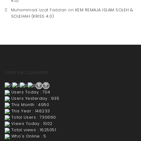
4.0)
Muhammad Izzat Fadzlan
on
KEM REMAJA ISLAM SOLEH &
SOLEHAH (KRISS 4.0)
VISITOR COUNTER
Users Today : 704
Users Yesterday : 935
This Month : 4950
This Year : 148233
Total Users : 730660
Views Today : 1002
Total views : 1625051
Who's Online : 5