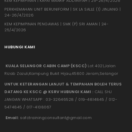
KEM KEPIMPINAN | KAFAI MAARIF ADDINIYAH | 25-26/4/2026
PERKHEMAHAN UNIT BERUNIFORM | SK LA SALLE (1) JINJANG |
24-26/4/2026
KEM KEPIMPINAN PENGAWAS | SMK (P) SRI AMAN | 24-
25/4/2026
HUBUNGI KAMI
KUALA SELANGOR CABIN CAMP (KSCC)
Lot 4021,Jalan
Rizab Zazuli,Kampung Bukit Hijau,45800 Jeram,Selangor
UNTUK KETERANGAN LANJUT & TEMPAHAN BOLEH TERUS
DATANG KE KSCC @ KSRV HUBUNGI KAMI :
CALL SHJ
JANGAN WHATSAPP : 03-32646528 / 019-4814845 / 012-
5474845 / 017-4108067
Email:
safctrainingconsultant@gmail.
com