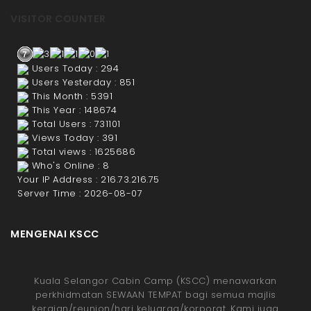
VISITOR COUNTER
Users Today : 294
Users Yesterday : 851
This Month : 5391
This Year : 148674
Total Users : 731101
Views Today : 391
Total views : 1625686
Who's Online : 8
Your IP Address : 216.73.216.75
Server Time : 2026-08-07
MENGENAI KSCC
Kuala Selangor Cabin Camp (KSCC) menawarkan
perkhidmatan SEWAAN TEMPAT bagi semua majlis
keraian/reunion/hari keluarga/korporat. Kami juga