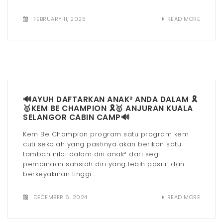
FEBRUARY 11, 2025
READ MORE
🔊AYUH DAFTARKAN ANAK² ANDA DALAM 🎗️
🥇KEM BE CHAMPION 🎗️🥇 ANJURAN KUALA
SELANGOR CABIN CAMP🔊
Kem Be Champion program satu program kem
cuti sekolah yang pastinya akan berikan satu
tambah nilai dalam diri anak² dari segi
pembinaan sahsiah diri yang lebih positif dan
berkeyakinan tinggi....
DECEMBER 6, 2024
READ MORE