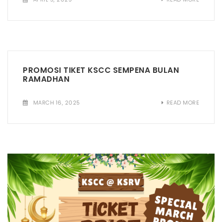
t
i
o
n
PROMOSI TIKET KSCC SEMPENA BULAN
RAMADHAN
MARCH 16, 2025
READ MORE