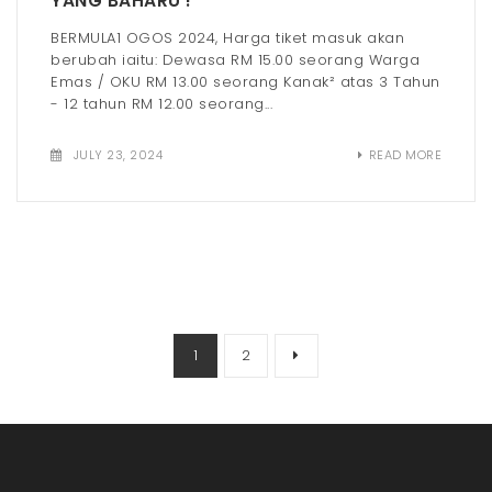
YANG BAHARU !
BERMULA1 OGOS 2024, Harga tiket masuk akan
berubah iaitu: Dewasa RM 15.00 seorang Warga
Emas / OKU RM 13.00 seorang Kanak² atas 3 Tahun
- 12 tahun RM 12.00 seorang...
JULY 23, 2024
READ MORE
1
2