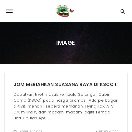
S
k
T
i
p
o
t
o
g
m
IMAGE
a
g
i
l
n
c
e
o
n
n
t
JOM MERIAHKAN SUASANA RAYA DI KSCC !
e
a
n
Dapatkan tiket masuk ke Kuala Selangor Cabin
v
t
Camp (KSCC) pada harga promosi. Ada pelbagai
aktiviti menarik seperti memanah, Flying Fox, ATV
i
Drum Train, dan macam-macam lagi!!! Terhad
g
untuk bulan April...
a
APRIL 5, 2025
READ MORE