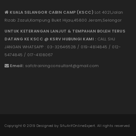
KUALA SELANGOR CABIN CAMP (KSCC)
Lot 4021,Jalan
Rizab Zazuli,Kampung Bukit Hijau,45800 Jeram,Selangor
UNTUK KETERANGAN LANJUT & TEMPAHAN BOLEH TERUS
DATANG KE KSCC @ KSRV HUBUNGI KAMI :
CALL SHJ
JANGAN WHATSAPP : 03-32646528 / 019-4814845 / 012-
5474845 / 017-4108067
Email:
safctrainingconsultant@gmail.
com
Copyright © 2019 Designed by
SifuArifOnlineExpert
. All rights reserved.