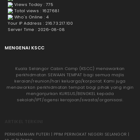
Views Today : 775
Total views : 1627681
Who's Online : 4
Your IP Address : 216.73.217.100
Server Time : 2026-08-08
MENGENAI KSCC
Kuala Selangor Cabin Camp (KSCC) menawarkan
perkhidmatan SEWAAN TEMPAT bagi semua majlis
keraian/reunion/hari keluarga/korporat. Kami juga
menawarkan perkhidmatan tempat bagi pihak yang ingin
menganjurkan KURSUS/BENGKEL kepada
sekolah/IPT/agensi kerajaan/swasta/organisasi.
ARTIKEL TERKINI
PERKHEMAHAN PUTERI | PPIM PERINGKAT NEGERI SELANGOR |