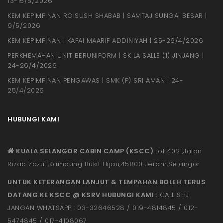
13-15/5/2026
KEM KEPIMPINAN ROISUSH SHABAB | SAMTAJ SUNGAI BESAR |
9/5/2026
KEM KEPIMPINAN | KAFAI MAARIF ADDINIYAH | 25-26/4/2026
PERKHEMAHAN UNIT BERUNIFORM | SK LA SALLE (1) JINJANG |
24-26/4/2026
KEM KEPIMPINAN PENGAWAS | SMK (P) SRI AMAN | 24-
25/4/2026
HUBUNGI KAMI
KUALA SELANGOR CABIN CAMP (KSCC)
Lot 4021,Jalan
Rizab Zazuli,Kampung Bukit Hijau,45800 Jeram,Selangor
UNTUK KETERANGAN LANJUT & TEMPAHAN BOLEH TERUS
DATANG KE KSCC @ KSRV HUBUNGI KAMI :
CALL SHJ
JANGAN WHATSAPP : 03-32646528 / 019-4814845 / 012-
5474845 / 017-4108067