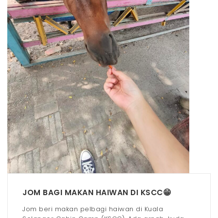
t
i
o
n
JOM BAGI MAKAN HAIWAN DI KSCC😁
Jom beri makan pelbagi haiwan di Kuala