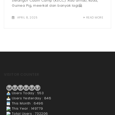
Selangor Cabin Camp (KSCC). Ada arnab, kuda,
Guinea Pig, meerkat dan banyak lagi🤗
APRIL 8, 2025
READ MORE
VISITOR COUNTER
Users Today : 553
Users Yesterday : 846
This Month : 6496
This Year : 149779
Total Users : 732206