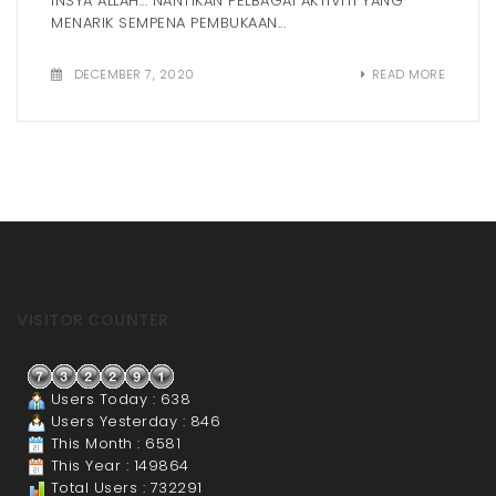
INSYA ALLAH... NANTIKAN PELBAGAI AKTIVITI YANG
MENARIK SEMPENA PEMBUKAAN...
DECEMBER 7, 2020
READ MORE
VISITOR COUNTER
Users Today : 638
Users Yesterday : 846
This Month : 6581
This Year : 149864
Total Users : 732291