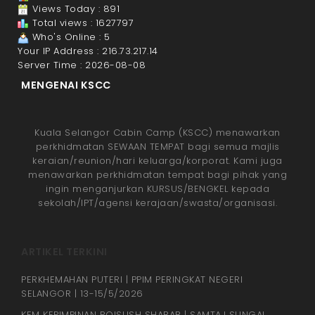
Views Today : 891
Total views : 1627797
Who's Online : 5
Your IP Address : 216.73.217.14
Server Time : 2026-08-08
MENGENAI KSCC
Kuala Selangor Cabin Camp (KSCC) menawarkan
perkhidmatan SEWAAN TEMPAT bagi semua majlis
keraian/reunion/hari keluarga/korporat. Kami juga
menawarkan perkhidmatan tempat bagi pihak yang
ingin menganjurkan KURSUS/BENGKEL kepada
sekolah/IPT/agensi kerajaan/swasta/organisasi.
ARTIKEL TERKINI
PERKHEMAHAN PUTERI | PPIM PERINGKAT NEGERI
SELANGOR | 13-15/5/2026
KEM KEPIMPINAN ROISUSH SHABAB | SAMTAJ SUNGAI