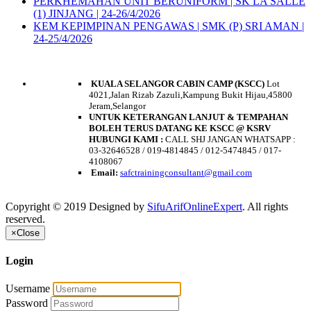
PERKHEMAHAN UNIT BERUNIFORM | SK LA SALLE
(1) JINJANG | 24-26/4/2026
KEM KEPIMPINAN PENGAWAS | SMK (P) SRI AMAN |
24-25/4/2026
HUBUNGI KAMI
KUALA SELANGOR CABIN CAMP (KSCC)
Lot
4021,Jalan Rizab Zazuli,Kampung Bukit Hijau,45800
Jeram,Selangor
UNTUK KETERANGAN LANJUT & TEMPAHAN
BOLEH TERUS DATANG KE KSCC @ KSRV
HUBUNGI KAMI :
CALL SHJ JANGAN WHATSAPP :
03-32646528 / 019-4814845 / 012-5474845 / 017-
4108067
Email:
safctrainingconsultant@gmail.
com
Copyright © 2019 Designed by
SifuArifOnlineExpert
. All rights
reserved.
×
Close
Login
Username
Password