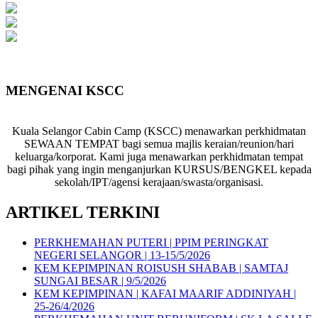
Views Today : 1008
Total views : 1626303
Who's Online : 8
Your IP Address : 216.73.216.33
Server Time : 2026-08-07
MENGENAI KSCC
Kuala Selangor Cabin Camp (KSCC) menawarkan perkhidmatan
SEWAAN TEMPAT bagi semua majlis keraian/reunion/hari
keluarga/korporat. Kami juga menawarkan perkhidmatan tempat
bagi pihak yang ingin menganjurkan KURSUS/BENGKEL kepada
sekolah/IPT/agensi kerajaan/swasta/organisasi.
ARTIKEL TERKINI
PERKHEMAHAN PUTERI | PPIM PERINGKAT
NEGERI SELANGOR | 13-15/5/2026
KEM KEPIMPINAN ROISUSH SHABAB | SAMTAJ
SUNGAI BESAR | 9/5/2026
KEM KEPIMPINAN | KAFAI MAARIF ADDINIYAH |
25-26/4/2026