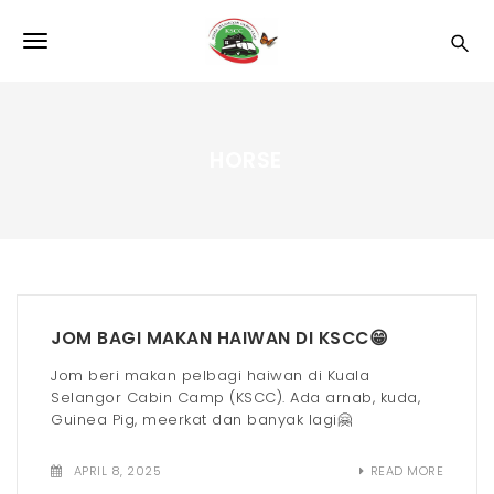
S
k
T
i
p
o
t
o
g
m
HORSE
a
g
i
l
n
c
e
o
n
n
t
e
a
JOM BAGI MAKAN HAIWAN DI KSCC😁
n
v
t
Jom beri makan pelbagi haiwan di Kuala
Selangor Cabin Camp (KSCC). Ada arnab, kuda,
i
Guinea Pig, meerkat dan banyak lagi🤗
g
APRIL 8, 2025
READ MORE
a