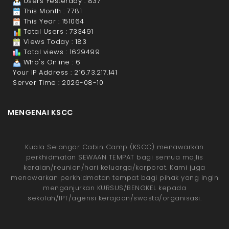
Users Yesterday : 837
This Month : 7781
This Year : 151064
Total Users : 733491
Views Today : 183
Total views : 1629499
Who's Online : 6
Your IP Address : 216.73.217.141
Server Time : 2026-08-10
MENGENAI KSCC
Kuala Selangor Cabin Camp (KSCC) menawarkan
perkhidmatan SEWAAN TEMPAT bagi semua majlis
keraian/reunion/hari keluarga/korporat. Kami juga
menawarkan perkhidmatan tempat bagi pihak yang ingin
menganjurkan KURSUS/BENGKEL kepada
sekolah/IPT/agensi kerajaan/swasta/organisasi.