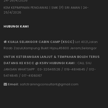
24-26/4/2026
KEM KEPIMPINAN PENGAWAS | SMK (P) SRI AMAN | 24-
25/4/2026
HUBUNGI KAMI
KUALA SELANGOR CABIN CAMP (KSCC)
Lot 4021,Jalan
Rizab Zazuli,Kampung Bukit Hijau,45800 Jeram,Selangor
UNTUK KETERANGAN LANJUT & TEMPAHAN BOLEH TERUS
DATANG KE KSCC @ KSRV HUBUNGI KAMI :
CALL SHJ
JANGAN WHATSAPP : 03-32646528 / 019-4814845 / 012-
5474845 / 017-4108067
Email:
safctrainingconsultant@gmail.
com