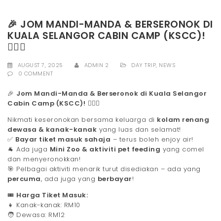
🎉 JOM MANDI-MANDA & BERSERONOK DI
KUALA SELANGOR CABIN CAMP (KSCC)!
🏊‍♂️🐾
AUGUST 7, 2025
ADMIN 2
DAY TRIP
,
NEWS
0 COMMENT
🎉
Jom Mandi-Manda & Berseronok di Kuala Selangor
Cabin Camp (KSCC)!
🏊‍♂️🐾
Nikmati keseronokan bersama keluarga di
kolam renang
dewasa & kanak-kanak
yang luas dan selamat!
✅
Bayar tiket masuk sahaja
– terus boleh enjoy air!
🐐 Ada juga
Mini Zoo & aktiviti pet feeding
yang comel
dan menyeronokkan!
🎯 Pelbagai aktiviti menarik turut disediakan – ada yang
percuma
, ada juga yang
berbayar
!
🎟️
Harga Tiket Masuk:
👧 Kanak-kanak: RM10
🧑 Dewasa: RM12